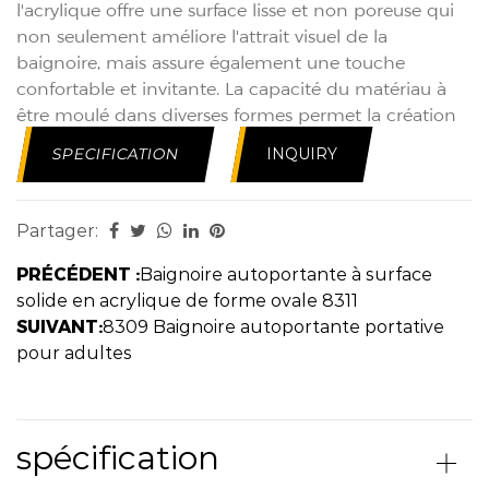
l'acrylique offre une surface lisse et non poreuse qui
non seulement améliore l'attrait visuel de la
baignoire, mais assure également une touche
confortable et invitante. La capacité du matériau à
être moulé dans diverses formes permet la création
de designs élégants et minimalistes tout en
SPECIFICATION
INQUIRY
conservant la chaleur et le confort souhaités pour un
environnement de baignade familial.
La conception autoportante de la baignoire familiale
Partager:
en acrylique introduit un élément de polyvalence et
d'accessibilité, ce qui en fait un choix idéal pour un
PRÉCÉDENT :
Baignoire autoportante à surface
usage familial. L'intérieur spacieux est
solide en acrylique de forme ovale 8311
méticuleusement conçu pour offrir une expérience
SUIVANT:
8309 Baignoire autoportante portative
de bain confortable et immersive, pouvant accueillir
pour adultes
des personnes de tous âges. La conception
ergonomique garantit que la baignoire répond aux
divers besoins des membres de la famille, des jeunes
spécification
enfants aux adultes, offrant un espace de moments
partagés et de détente.