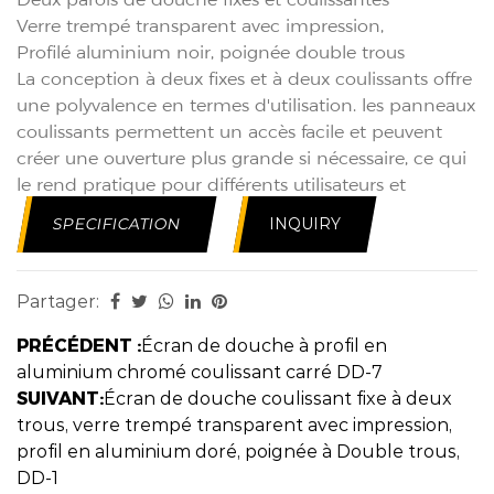
Verre trempé transparent avec impression,
Profilé aluminium noir, poignée double trous
La conception à deux fixes et à deux coulissants offre
une polyvalence en termes d'utilisation. les panneaux
coulissants permettent un accès facile et peuvent
créer une ouverture plus grande si nécessaire, ce qui
le rend pratique pour différents utilisateurs et
espaces de salle de bain.
SPECIFICATION
INQUIRY
Le verre trempé est conçu pour se briser en petits
morceaux émoussés lorsqu'il est brisé, réduisant ainsi
le risque de blessure en cas d'accident.
Partager:
la conception de la poignée permet un accès
pratique et simple à la cabine de douche. que ce soit
PRÉCÉDENT :
Écran de douche à profil en
pour ouvrir ou fermer la porte, les doubles trous
aluminium chromé coulissant carré DD-7
facilitent un mouvement naturel et facile.
SUIVANT:
Écran de douche coulissant fixe à deux
trous, verre trempé transparent avec impression,
profil en aluminium doré, poignée à Double trous,
DD-1