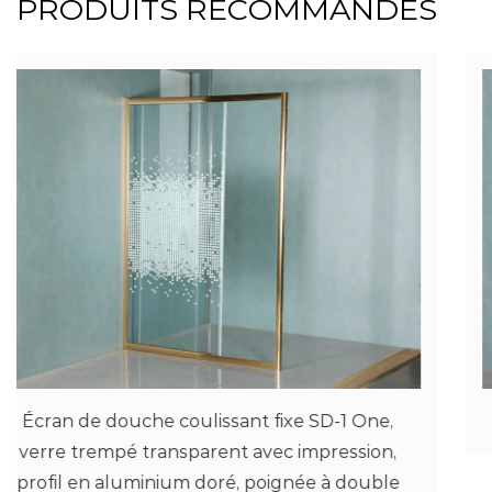
PRODUITS RECOMMANDÉS
ne,
Écran de plain-pied 3
on,
ble